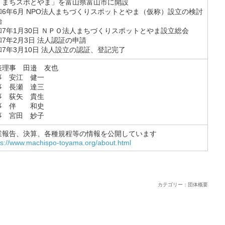
「まちスポとやま」を富山県富山市に開設
和6年6月 NPO法人まちづくりスポットとやま（仮称）設立の検討
始
和7年1月30日 ＮＰＯ法人まちづくりスポットとやま設立総会
和7年2月3日 法人認証の申請
和7年3月10日 法人設立の認証、登記完了
表理事 田邉 友也
事 安江 健一
事 長瀬 達三
事 荻矢 貴生
事 伴 和史
事 宮田 妙子
業報告、決算、各種規程等の情報を公開しています
ps://www.machispo-toyama.org/about.html
カテゴリー：団体概要