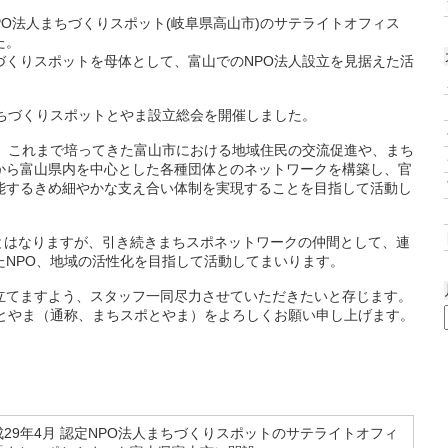
PO法人まちづくりスポット(岐阜県高山市)のサテライトオフィス
た。
ちづくりスポットを母体として、富山でのNPO法人設立を見据えた活
人まちづくりスポットとやま設立総会を開催しました。
は、これまで培ってきた富山市における地域住民の交流促進や、まち
から富山県内を中心とした各種団体とのネットワークを構築し、官
能するきめ細やかな支え合い体制を実現することを目指して活動し
体とはなりますが、引き続きまちスポネットワークの仲間として、連
たNPO、地域の活性化を目指して活動してまいります。
立てますよう、スタッフ一同尽力させていただきたいと存じます。
トとやま（通称、まちスポとやま）をよろしくお願い申し上げます。
成29年4月 認定NPO法人まちづくりスポットのサテライトオフィ