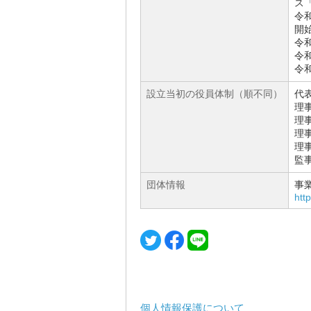
ス
令
開
令
令
令
設立当初の役員体制（順不同）
代
理
理
理
理
監
団体情報
事
htt
個人情報保護について