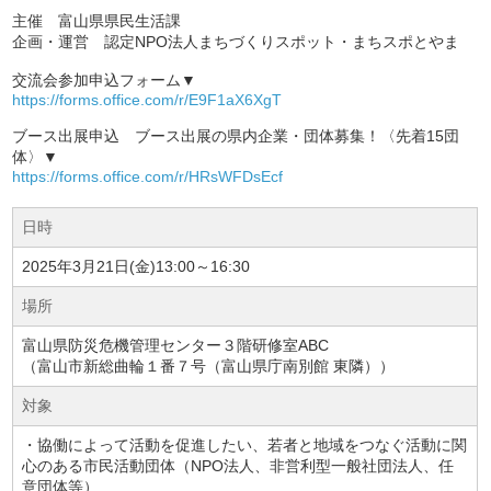
主催 富山県県民生活課
企画・運営 認定NPO法人まちづくりスポット・まちスポとやま
交流会参加申込フォーム▼
https://forms.office.com/r/E9F1aX6XgT
ブース出展申込 ブース出展の県内企業・団体募集！〈先着15団
体〉▼
https://forms.office.com/r/HRsWFDsEcf
日時
2025年3月21日(金)13:00～16:30
場所
富山県防災危機管理センター３階研修室ABC
（富山市新総曲輪１番７号（富山県庁南別館 東隣））
対象
・協働によって活動を促進したい、若者と地域をつなぐ活動に関
心のある市民活動団体（NPO法人、非営利型一般社団法人、任
意団体等）