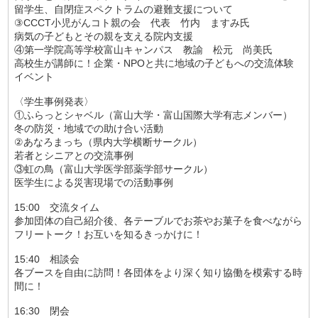
留学生、自閉症スペクトラムの避難支援について
③CCCT小児がんコト親の会 代表 竹内 ますみ氏
病気の子どもとその親を支える院内支援
④第一学院高等学校富山キャンパス 教諭 松元 尚美氏
高校生が講師に！企業・NPOと共に地域の子どもへの交流体験
イベント
〈学生事例発表〉
①ふらっとシャベル（富山大学・富山国際大学有志メンバー）
冬の防災・地域での助け合い活動
②あなろまっち（県内大学横断サークル）
若者とシニアとの交流事例
③虹の鳥（富山大学医学部薬学部サークル）
医学生による災害現場での活動事例
15:00 交流タイム
参加団体の自己紹介後、各テーブルでお茶やお菓子を食べながら
フリートーク！お互いを知るきっかけに！
15:40 相談会
各ブースを自由に訪問！各団体をより深く知り協働を模索する時
間に！
16:30 閉会