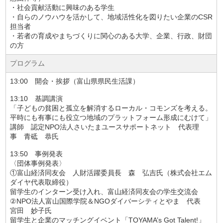
・社会貢献活動に興味のある学生
・自らのノウハウを活かして、地域活性化を図りたい企業のCSR
担当者
・若者の育成やまちづくりに関心のある大学、企業、行政、財団
の方
プログラム
13:00 開会・挨拶（富山県県民生活課）
13:10 基調講演
「子どもの貧困と孤立を解消するローカル・コモンズを考える。
平時にも有事にも役立つ地域のプラットフォーム形成にむけて」
講師 認定NPO法人さいたまユースサポートネット 代表理
事 青砥 恭氏
13:50 事例発表
〈団体事例発表〉
①富山経済同友会 人財活躍委員長 森 弘吉氏（株式会社エム
ダイヤ代表取締役）
留学生のインターン受け入れ、富山経済同友会の学生交流会
②NPO法人富山国際学院＆NGOダイバーシティとやま 代表
宮田 妙子氏
留学生と企業のマッチングイベント「TOYAMA’s Got Talent!」