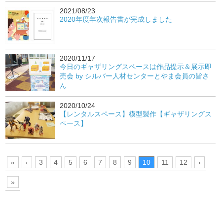
2021/08/23
2020年度年次報告書が完成しました
2020/11/17
今日のギャザリングスペースは作品提示＆展示即
売会 by シルバー人材センターとやま会員の皆さ
ん
2020/10/24
【レンタルスペース】模型製作【ギャザリングス
ペース】
«
‹
3
4
5
6
7
8
9
10
11
12
›
»