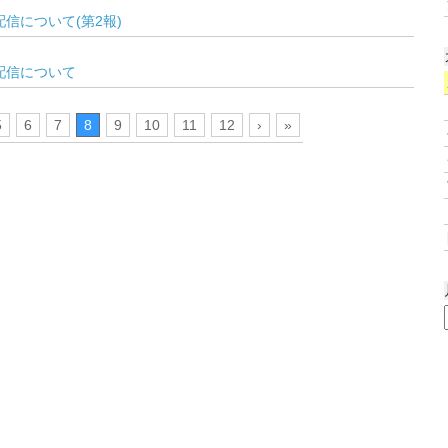
信について(第2報)
配信について
5
6
7
8
9
10
11
12
›
»