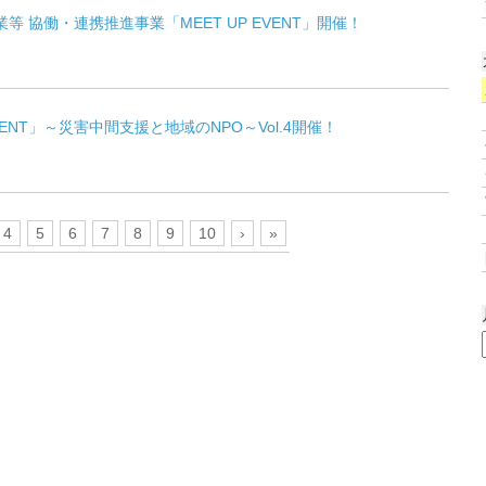
業等 協働・連携推進事業「MEET UP EVENT」開催！
 EVENT」～災害中間支援と地域のNPO～Vol.4開催！
4
5
6
7
8
9
10
›
»