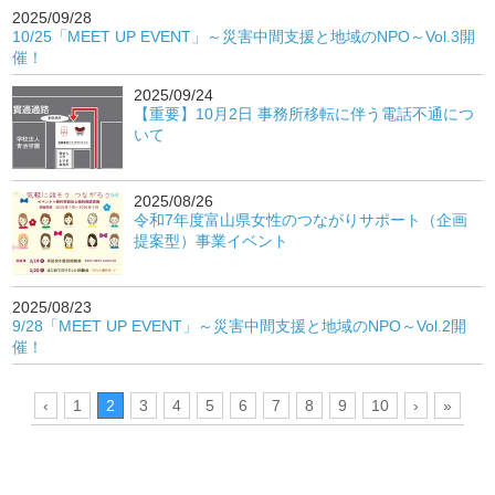
2025/09/28
10/25「MEET UP EVENT」～災害中間支援と地域のNPO～Vol.3開
催！
2025/09/24
【重要】10月2日 事務所移転に伴う電話不通につ
いて
2025/08/26
令和7年度富山県女性のつながりサポート（企画
提案型）事業イベント
2025/08/23
9/28「MEET UP EVENT」～災害中間支援と地域のNPO～Vol.2開
催！
‹
1
2
3
4
5
6
7
8
9
10
›
»